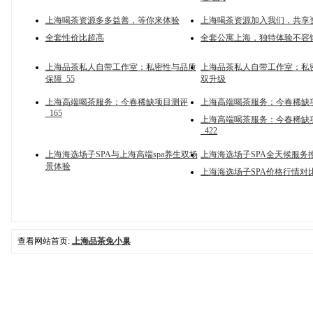
上海喝茶资源多多益善，等你来体验
上海喝茶资源加入我们，共享
全套性价比超高
全套公寓上海，独特体验不容
上海品茶私人自带工作室：私密性与品质
上海品茶私人自带工作室：私
保障_55
双升级
上海高端喝茶服务：今春稀缺项目测评
上海高端喝茶服务：今春稀缺
_165
上海高端喝茶服务：今春稀缺
_422
上海海选场子SPA与上海高端spa养生双场
上海海选场子SPA全天候服务推
景体验
上海海选场子SPA价格行情对比_
查看网站首页:
上海品茶兔小巢