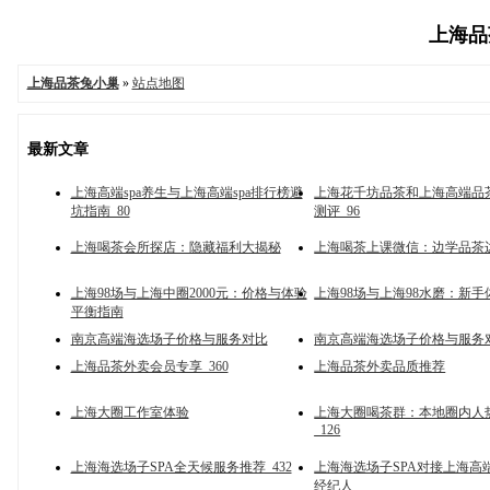
上海品茶
上海品茶兔小巢
»
站点地图
最新文章
上海高端spa养生与上海高端spa排行榜避
上海花千坊品茶和上海高端品
坑指南_80
测评_96
上海喝茶会所探店：隐藏福利大揭秘
上海喝茶上课微信：边学品茶
上海98场与上海中圈2000元：价格与体验
上海98场与上海98水磨：新
平衡指南
南京高端海选场子价格与服务对比
南京高端海选场子价格与服务对
上海品茶外卖会员专享_360
上海品茶外卖品质推荐
上海大圈工作室体验
上海大圈喝茶群：本地圈内人
_126
上海海选场子SPA全天候服务推荐_432
上海海选场子SPA对接上海高
经纪人